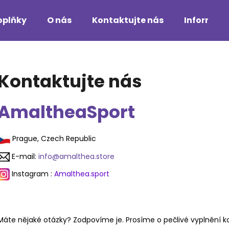
oplňky
O nás
Kontaktujte nás
Informac
Co potřebujete najít?
Kontaktujte nás
HLEDAT
AmaltheaSport
Doporučujeme
Prague, Czech Republic
E-mail:
info@amalthea.store
Instagram :
Amalthea.sport
Máte nějaké otázky? Zodpovíme je. Prosíme o pečlivé vyplnění k