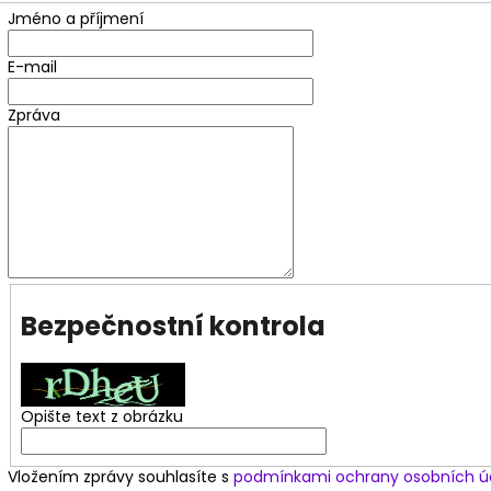
OBLEČENÍ NA POLE DANCE - KOSTÝM
OBLEČENÍ NA PO
Jméno a příjmení
LEO
SIA PEACH
1 950 Kč
1 750 Kč
E-mail
Zpráva
Bezpečnostní kontrola
Opište text z obrázku
Vložením zprávy souhlasíte s
podmínkami ochrany osobních ú