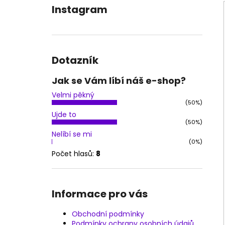
OBLEČENÍ NA POLE DANCE - KOSTÝM
l
Instagram
JESSIKA
1 900 Kč
Dotazník
Jak se Vám líbí náš e-shop?
Velmi pěkný
(50%)
Ujde to
(50%)
Nelíbí se mi
(0%)
Počet hlasů:
8
Informace pro vás
Obchodní podmínky
Podmínky ochrany osobních údajů