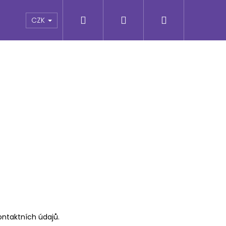
Hledat
Přihlášení
Nákupní
e
CZK
košík
Následující
ontaktních údajů.