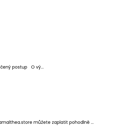
LE DANCE - KOSTÝM
čený postup O vý...
althea.store můžete zaplatit pohodlně ...