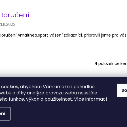
Doručení
21.11.2022
Doručení Amalthea.sport Vážení zákazníci, připravili jsme pro vás 
4
položek celke
O
v
l
á
 cookies, abychom Vám umožnili pohodlné
S
d
Obchodní podmínky
Podmínky ochrany osobních údajů
 webu a díky analýze provozu webu neustále
a
jeho funkce, výkon a použitelnost.
Více informací
c
í
a vyhrazena.
Upravit nastavení cookies
ní
p
r