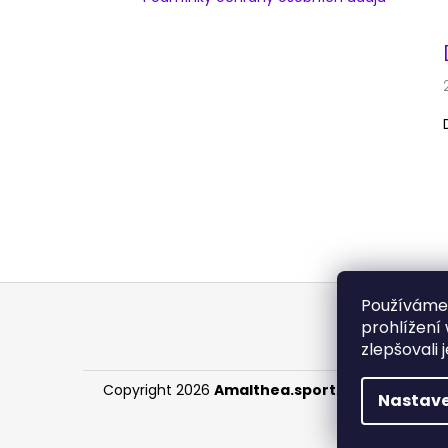
Z
Používáme
á
prohlížení
p
zlepšovali 
a
Copyright 2026
Amalthea.sport
. Všechna práv
t
Nastave
í