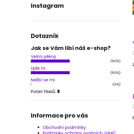
OBLEČENÍ NA POLE DANCE - KOSTÝM
l
Instagram
JESSIKA
1 900 Kč
Dotazník
Jak se Vám líbí náš e-shop?
Velmi pěkný
(50%)
Ujde to
(50%)
Nelíbí se mi
(0%)
Počet hlasů:
8
Informace pro vás
Obchodní podmínky
Podmínky ochrany osobních údajů