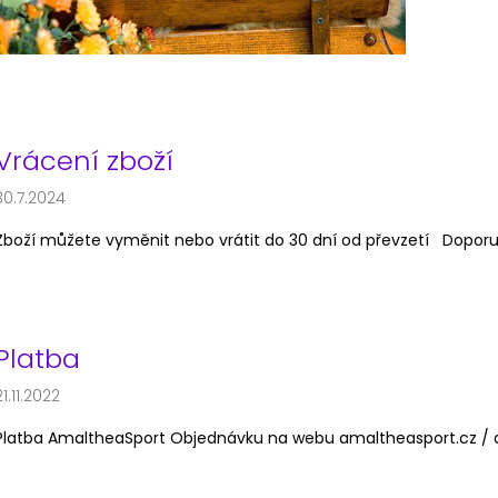
OBLEČENÍ NA POLE DANCE - KOSTÝM
OBLEČENÍ NA PO
ů
LEO
SIA PEACH
1 950 Kč
1 750 Kč
Vrácení zboží
30.7.2024
Zboží můžete vyměnit nebo vrátit do 30 dní od převzetí Doporu
Platba
21.11.2022
Platba AmaltheaSport Objednávku na webu amaltheasport.cz / am