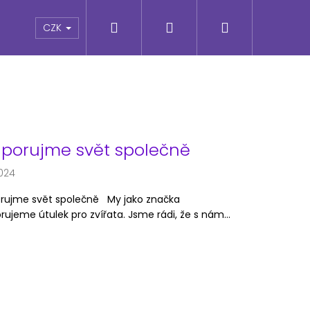
Hledat
Přihlášení
Nákupní
e
CZK
košík
porujme svět společně
2024
rujme svět společně My jako značka
ujeme útulek pro zvířata. Jsme rádi, že s nám...
Následující