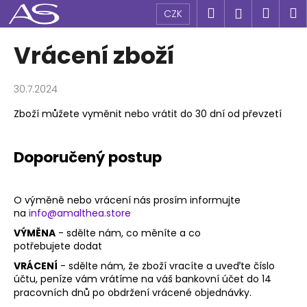
K
Přejít
Hledat
Náku
M
Přihlášen
CZK
na
o
obsah
Zpět
Zpět
košík
š
Vrácení zboží
í
C
k
o
30.7.2024
p
Zboží můžete vyměnit nebo vrátit do 30 dní od převzetí
o
t
Doporučený postup
ř
e
b
O výměně nebo vrácení nás prosím informujte
na
info@amalthea.store
u
j
VÝMĚNA
- sdělte nám, co měníte a co
potřebujete dodat
e
VRÁCENÍ
- sdělte nám, že zboží vracíte a uveďte číslo
t
účtu, peníze vám vrátíme na váš bankovní účet do 14
e
pracovních dnů po obdržení vrácené objednávky.
n