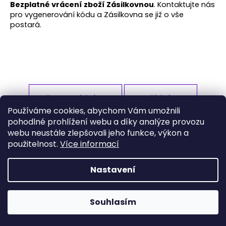
Bezplatné vrácení zboží Zásilkovnou
. Kontaktujte nás
a
pro vygenerování kódu a Zásilkovna se již o vše
j
postará.
í
t
?
PŘEDCHOZÍ ČLÁNEK
DALŠÍ ČLÁNEK
Používáme cookies, abychom Vám umožnili
HLEDAT
pohodlné prohlížení webu a díky analýze provozu
Z
webu neustále zlepšovali jeho funkce, výkon a
á
Obchodní podmínky
Podmínky ochrany osobních údajů
použitelnost.
Více informací
p
D
a
Nastavení
o
Vytvořil Shoptet
t
p
í
o
Copyright 2026
Amalthea.sport
. Všechna práva
Souhlasím
vyhrazena.
Upravit nastavení cookies
r
u