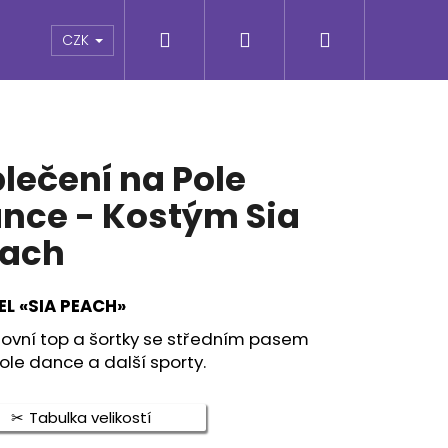
Hledat
Přihlášení
Nákupní
e
CZK
košík
lečení na Pole
nce - Kostým Sia
ach
L «SIA PEACH»
tovní top a šortky se středním pasem
ole dance a další sporty.
Následující
Tabulka velikostí