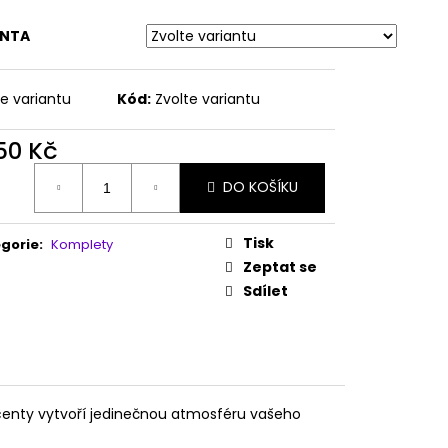
LE DANCE - KOSTÝM
ANTA
te variantu
Kód:
Zvolte variantu
750 Kč
ná
DO KOŠÍKU
:
Tisk
gorie
:
Komplety
Zeptat se
Sdílet
kcenty vytvoří jedinečnou atmosféru vašeho