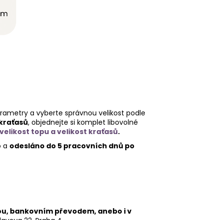
rametry a vyberte správnou velikost podle
 kraťasů
, objednejte si komplet libovolné
likost topu a velikost kraťasů
.
o a
odesláno do 5 pracovních dnů po
tou, bankovním převodem, anebo i v