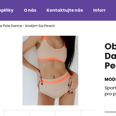
oplňky
O nás
Kontaktujte nás
Informac
a Pole Dance - Kostým Sia Peach
Co potřebujete najít?
Ob
HLEDAT
Da
Pe
Doporučujeme
MODE
Spor
pro p