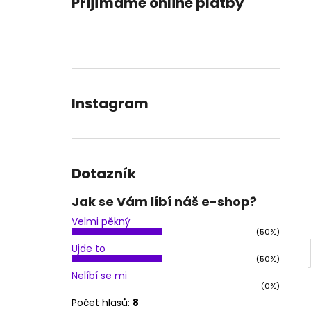
Přijímáme online platby
OBLEČENÍ NA POLE DANCE - KOSTÝM
l
JESSIKA
1 900 Kč
Instagram
Dotazník
Jak se Vám líbí náš e-shop?
Velmi pěkný
(50%)
Ujde to
(50%)
Nelíbí se mi
(0%)
Počet hlasů:
8