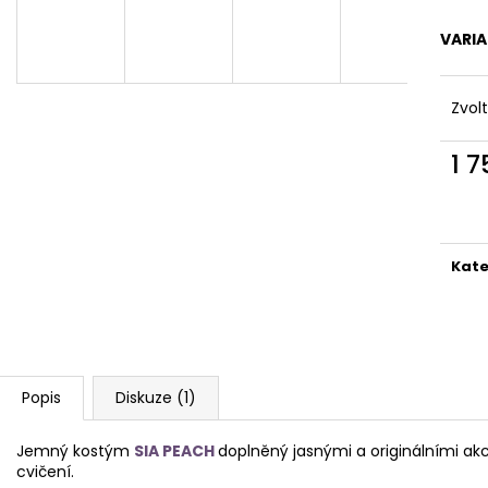
OBLEČENÍ NA POLE DANCE - KOSTÝM
OBLEČENÍ NA PO
LEO
SIA PEACH
VARI
1 950 Kč
1 750 Kč
Zvol
1 
Měr
cena
Kate
Popis
Diskuze (1)
Jemný kostým
SIA PEACH
doplněný jasnými a originálními a
cvičení.