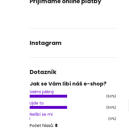
Přijímáme online platby
OBLEČENÍ NA POLE DANCE - KOSTÝM
l
JESSIKA
1 900 Kč
Instagram
Dotazník
Jak se Vám líbí náš e-shop?
Velmi pěkný
(50%)
Ujde to
(50%)
Nelíbí se mi
(0%)
Počet hlasů:
8