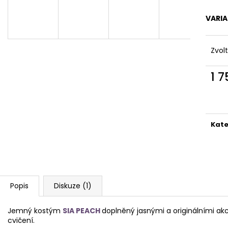
OBLEČENÍ NA POLE DANCE - KOSTÝM
OBLEČENÍ NA PO
LEO
SIA PEACH
VARI
1 950 Kč
1 750 Kč
Zvol
1 
Měr
cena
Kate
Popis
Diskuze (1)
Jemný kostým
SIA PEACH
doplněný jasnými a originálními a
cvičení.