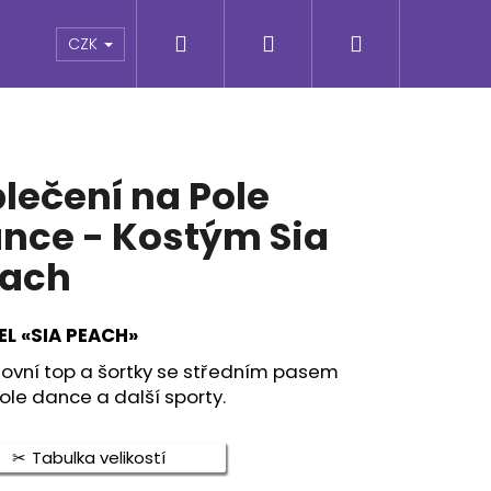
Hledat
Přihlášení
Nákupní
e
CZK
košík
lečení na Pole
nce - Kostým Sia
ach
L «SIA PEACH»
tovní top a šortky se středním pasem
ole dance a další sporty.
Následující
Tabulka velikostí