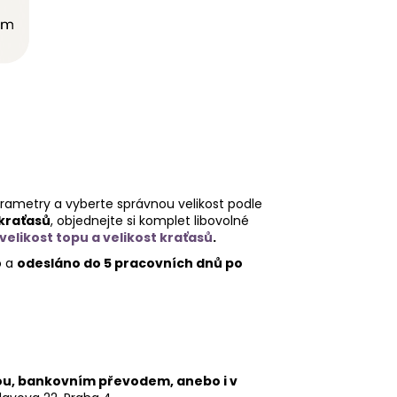
rametry a vyberte správnou velikost podle
 kraťasů
, objednejte si komplet libovolné
likost topu a velikost kraťasů
.
o a
odesláno do 5 pracovních dnů po
tou, bankovním převodem, anebo i v