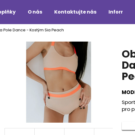
oplňky
O nás
Kontaktujte nás
Informac
a Pole Dance - Kostým Sia Peach
Co potřebujete najít?
Ob
HLEDAT
Da
Pe
Doporučujeme
MODE
Spor
pro p