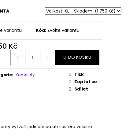
LE DANCE - KOSTÝM
ANTA
te variantu
Kód:
Zvolte variantu
750 Kč
ná
DO KOŠÍKU
:
Tisk
gorie
:
Komplety
Zeptat se
Sdílet
kcenty vytvoří jedinečnou atmosféru vašeho