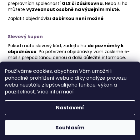
přepravních společností
GLS či Zásilkovna.
Nebo si ho
můžete
vyzvednout osobně na výdejním místě
.
Zaplatit objednávku
dobírkou není možné
.
Slevový kupon
Pokud máte slevový kód, zadejte ho
do poznámky k
objednávce
. Po potvrzení objednávky vám zašleme e-
mail s přepočítanou cenou a další důležité informace.
Používáme cookies, abychom Vám umožnili
pohodlné prohlížení webu a díky analýze provozu
Z
webu neustále zlepšovali jeho funkce, výkon a
á
Obchodní podmínky
Podmínky ochrany osobních údajů
použitelnost.
Více informací
p
a
Nastavení
Vytvořil Shoptet
t
í
Copyright 2026
Amalthea.sport
. Všechna práva
Souhlasím
vyhrazena.
Upravit nastavení cookies