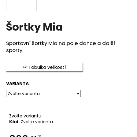
a
j
í
Šortky Mia
t
?
Sportovní šortky Mia na pole dance a další
sporty.
Tabulka velikostí
HLEDAT
VARIANTA
D
o
p
Zvolte variantu
o
Kód:
Zvolte variantu
r
u