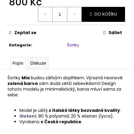
800 Kč
č
u
Měrná
j
DO KOŠÍKU
cena:
e
m
Zeptat se
Sdílet
e
Kategorie
:
Šortky
OBLEČENÍ
NA
POLE
Popis
Diskuze
DANCE
-
KOSTÝM
Šortky
Mia
budou zářivým doplňkem. Výrazná neonově
TRINITY
zelená barva
vám dodá větší sebevědomí! Design
tohoto modelu je minimalistický, barva mluví sama za
3
200
sebe.
Kč
Model je ušitý
z italské látky bezvadné kvality
.
Složení
: 80 % polyamid, 20 % elastan (lycra).
Vyrobeno
v České republice
.