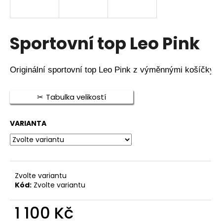
a
j
í
Sportovní top Leo Pink
t
?
Originální 
sportovní top Leo Pink z 
výměnnými košíčky na
Tabulka velikostí
HLEDAT
VARIANTA
D
o
Zvolte variantu
p
Kód:
Zvolte variantu
o
r
1 100 Kč
u