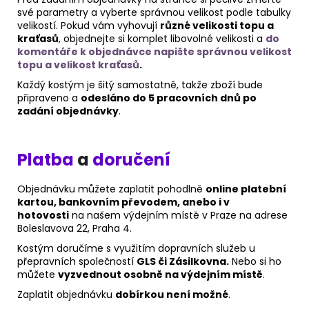
své parametry a vyberte správnou velikost podle tabulky
velikostí.
Pokud vám vyhovují
různé velikosti topu a
kraťasů
, objednejte si komplet libovolné velikosti a
do
komentáře k objednávce napište správnou velikost
topu a velikost kraťasů
.
Každý kostým je šitý samostatně, takže zboží bude
připraveno a
odesláno do 5 pracovních dnů po
zadání objednávky
.
Platba
a
doručení
Objednávku můžete zaplatit pohodlně
online platební
kartou, bankovním převodem, anebo i v
hotovosti
na našem výdejním místě v Praze na adrese
Boleslavova 22, Praha 4.
Kostým doručíme s využitím dopravních služeb u
přepravních společností
GLS či Zásilkovna.
Nebo si ho
můžete
vyzvednout osobně na výdejním místě
.
Zaplatit objednávku
dobírkou není možné
.