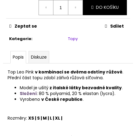
č
Měrná
u
DO KOŠÍKU
cena:
j
e
Zeptat se
Sdílet
m
e
Kategorie
:
Topy
SÍŤOVANÉ
CYKLYSTICKÉ
Popis
Diskuze
KRAŤASY
NICOLE
Top Leo Pink
v kombinaci se dvěma odstíny růžové
.
950
Přední část topu zdobí zářivá růžová síťovina.
Kč
Model je ušitý
z italské látky bezvadné kvality
.
Složení
: 80 % polyamid, 20 % elastan (lycra).
Vyrobeno
v České republice
.
Rozměry:
XS | S | M | L | XL |