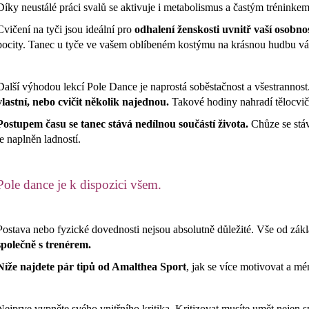
OBLEČENÍ NA POLE DANCE - KOSTÝM
OBLEČENÍ NA PO
Díky neustálé práci svalů se aktivuje i metabolismus a častým tréninkem 
LEO
SIA PEACH
Cvičení na tyči jsou ideální pro
odhalení ženskosti uvnitř vaší osobnos
1 950 Kč
1 750 Kč
pocity. Tanec u tyče ve vašem oblíbeném kostýmu na krásnou hudbu v
Další výhodou lekcí Pole Dance je naprostá soběstačnost a všestrannost
vlastní, nebo cvičit několik najednou.
Takové hodiny nahradí tělocvičn
Postupem času se tanec stává nedílnou součástí života.
Chůze se stáv
je naplněn ladností.
Pole dance je k dispozici všem.
Postava nebo fyzické dovednosti nejsou absolutně důležité. Vše od zákla
společně s trenérem.
Níže najdete pár tipů od Amalthea Sport
, jak se více motivovat a mén
Nejprve vypněte svého vnitřního kritika. Kritizovat musíte umět nejen s