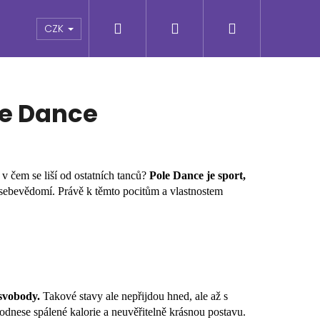
Hledat
Přihlášení
Nákupní
e
CZK
košík
le Dance
 v čem se liší od ostatních tanců?
Pole Dance je sport,
 sebevědomí. Právě k těmto pocitům a vlastnostem
Následující
 svobody.
Takové stavy ale nepřijdou hned, ale až s
dnese spálené kalorie a neuvěřitelně krásnou postavu.