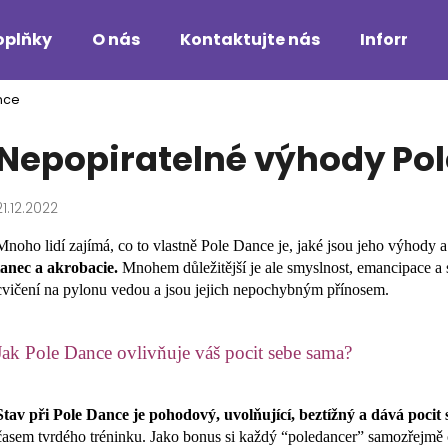
oplňky
O nás
Kontaktujte nás
Informac
nce
Co potřebujete najít?
Nepopiratelné výhody Po
HLEDAT
21.12.2022
Mnoho lidí zajímá, co to vlastně Pole Dance je, jaké jsou jeho výhody a
tanec a akrobacie.
Mnohem důležitější je ale smyslnost, emancipace a
Doporučujeme
cvičení na pylonu vedou a jsou jejich nepochybným přínosem.
Jak Pole Dance ovlivňuje váš pocit sebe sama?
Stav při Pole Dance je pohodový, uvolňující, beztížný a dává pocit
časem tvrdého tréninku. Jako bonus si každý “poledancer” samozřejmě o