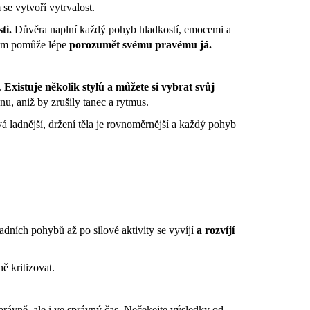
LE DANCE - KOSTÝM
se vytvoří vytrvalost.
ti.
Důvěra naplní každý pohyb hladkostí, emocemi a
ám pomůže lépe
porozumět svému pravému já.
.
Existuje několik stylů a můžete si vybrat svůj
u, aniž by zrušily tanec a rytmus.
á ladnější, držení těla je rovnoměrnější a každý pohyb
dních pohybů až po silové aktivity se vyvíjí
a rozvíjí
ě kritizovat.
právně, ale i ve správný čas. Nečekejte výsledky od