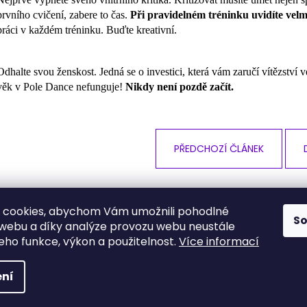
prvního cvičení, zabere to čas.
Při pravidelném tréninku uvidíte velm
práci v každém tréninku. Buďte kreativní.
Odhalte svou ženskost. Jedná se o investici, která vám zaručí vítězstv
věk v Pole Dance nefunguje!
Nikdy není pozdě začít.
PŘEDCHOZÍ ČLÁNEK
 cookies, abychom Vám umožnili pohodlné
S
Obchodní podmínky
Podmínky ochrany osobních údajů
 webu a díky analýze provozu webu neustále
jeho funkce, výkon a použitelnost.
Více informací
a vyhrazena.
Upravit nastavení cookies
ní