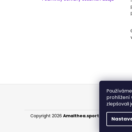
Z
Používáme
á
prohlížení
p
zlepšovali 
a
Copyright 2026
Amalthea.sport
. Všechna práv
t
Nastave
í