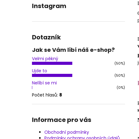
OBLEČENÍ NA POLE DANCE - KOSTÝM
l
Instagram
JESSIKA
1 900 Kč
Dotazník
Jak se Vám líbí náš e-shop?
Velmi pěkný
(50%)
Ujde to
(50%)
Nelíbí se mi
(0%)
Počet hlasů:
8
Informace pro vás
Obchodní podmínky
Podmínky ochrany osobních údajů